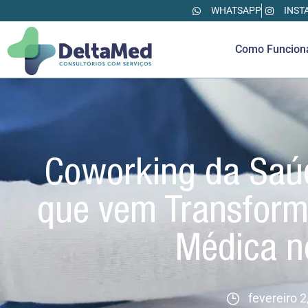
WHATSAPP
INST
Como Funcion
Coworking da Saúd
que vem Transform
Médica n
fevereiro 2