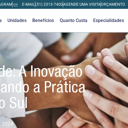
AGRAM
E-MAIL
(51) 2313-7400
AGENDE UMA VISITA
ORÇAMENTO
a
Unidades
Benefícios
Quanto Custa
Especialidades
e: A Inovação
ando a Prática
o Sul
, 2024