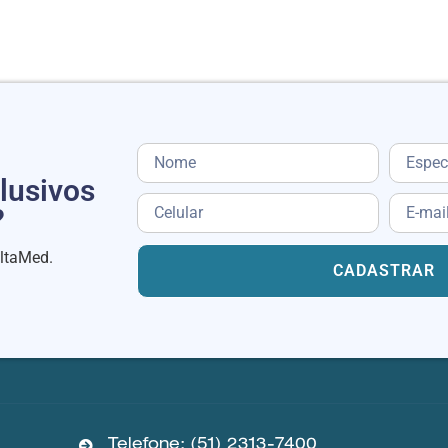
lusivos
?
eltaMed.
CADASTRAR
Telefone: (51) 2313-7400