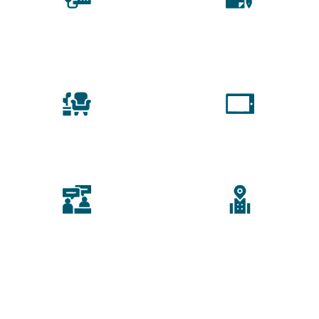
ATENDIMENTO
ALVARÁS E SERVIÇOS
A CONVÊNIOS*
INCLUSOS
LIMPEZA E
TELEFONE E
MANUTENÇÃO
SITE EXCLUSIVO
CARTÃO DE VISITAS E
INFRAESTRUTURA
NETWORKING
DE ALTO PADRÃO