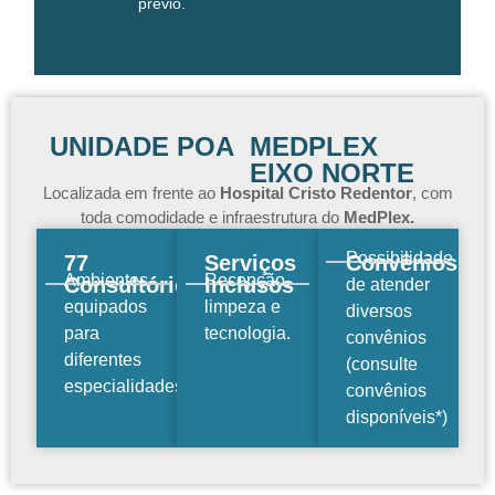
prévio.
UNIDADE POA
MEDPLEX
EIXO NORTE
Localizada em frente ao
Hospital Cristo Redentor
, com
toda comodidade e infraestrutura do
MedPlex.
Possibilidade
77
Serviços
Convênios
Ambientes
Recepção,
Consultórios
Inclusos
de atender
equipados
limpeza e
diversos
para
tecnologia.
convênios
diferentes
(consulte
especialidades.
convênios
disponíveis*)