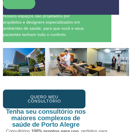
ALTO PADRÃO
Nossos espaços são projetados por
arquitetos e designers especializados em
ambientes de saúde, para que você e seus
pacientes tenham todo o conforto.
QUERO MEU
CONSULTÓRIO
Tenha seu consultório nos
maiores complexos de
saúde de Porto Alegre
Consultórios
100% prontos para uso,
perfeitos para